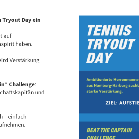
 Tryout Day ein
t auf
mspirit haben.
 wird Verstärkung
in
“-
Challenge
:
chaftskapitän und
h – einfach
aufnehmen.