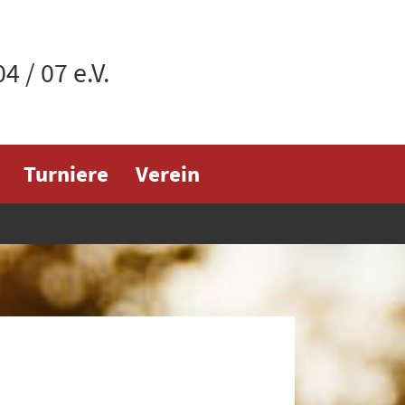
 / 07 e.V.
Turniere
Verein