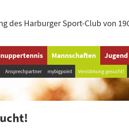
ng des Harburger Sport-Club von 1904
nuppertennis
Mannschaften
Jugend
Ansprechpartner
mybigpoint
Verstärkung gesucht!
ucht!