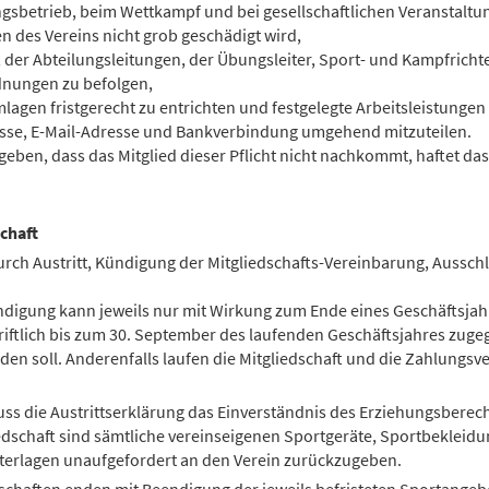
ngsbetrieb, beim Wettkampf und bei gesellschaftlichen Veranstaltu
n des Vereins nicht grob geschädigt wird,
 der Abteilungsleitungen, der Übungsleiter, Sport- und Kampfricht
rdnungen zu befolgen,
mlagen fristgerecht zu entrichten und festgelegte Arbeitsleistungen
esse, E-Mail-Adresse und Bankverbindung umgehend mitzuteilen.
rgeben, dass das Mitglied dieser Pflicht nicht nachkommt, haftet das
chaft
durch Austritt, Kündigung der Mitgliedschafts-Vereinbarung, Aussch
ündigung kann jeweils nur mit Wirkung zum Ende eines Geschäftsja
ftlich bis zum 30. September des laufenden Geschäftsjahres zugeg
 soll. Anderenfalls laufen die Mitgliedschaft und die Zahlungsver
s die Austrittserklärung das Einverständnis des Erziehungsberec
edschaft sind sämtliche vereinseigenen Sportgeräte, Sportbeklei
nterlagen unaufgefordert an den Verein zurückzugeben.