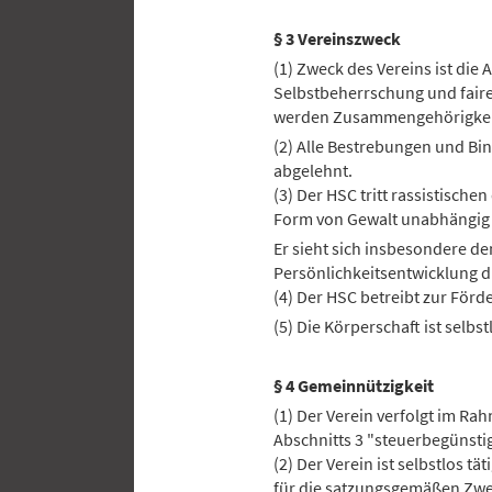
§ 3 Vereinszweck
(1) Zweck des Vereins ist die
Selbstbeherrschung und faire
werden Zusammengehörigkeit
(2) Alle Bestrebungen und Bi
abgelehnt.
(3) Der HSC tritt rassistisc
Form von Gewalt unabhängig d
Er sieht sich insbesondere de
Persönlichkeitsentwicklung d
(4) Der HSC betreibt zur Fö
(5) Die Körperschaft ist selbst
§ 4 Gemeinnützigkeit
(1) Der Verein verfolgt im R
Abschnitts 3 "steuerbegünst
(2) Der Verein ist selbstlos tä
für die satzungsgemäßen Zw