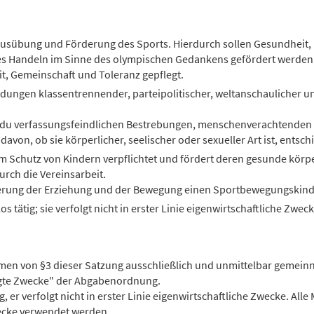
 Ausübung und Förderung des Sports. Hierdurch sollen Gesundheit, k
s Handeln im Sinne des olympischen Gedankens gefördert werden.
, Gemeinschaft und Toleranz gepflegt.
ndungen klassentrennender, parteipolitischer, weltanschaulicher u
hen du verfassungsfeindlichen Bestrebungen, menschenverachtenden
avon, ob sie körperlicher, seelischer oder sexueller Art ist, entsc
m Schutz von Kindern verpflichtet und fördert deren gesunde körpe
urch die Vereinsarbeit.
rderung der Erziehung und der Bewegung einen Sportbewegungskind
los tätig; sie verfolgt nicht in erster Linie eigenwirtschaftliche Zwec
ahmen von §3 dieser Satzung ausschließlich und unmittelbar gemein
igte Zwecke" der Abgabenordnung.
tig, er verfolgt nicht in erster Linie eigenwirtschaftliche Zwecke. All
ecke verwendet werden.