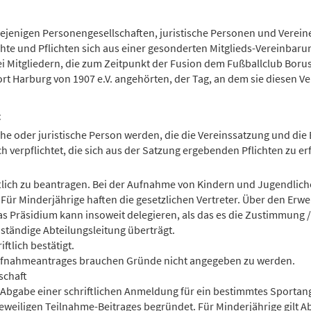
iejenigen Personengesellschaften, juristische Personen und Vereine
te und Pflichten sich aus einer gesonderten Mitglieds-Vereinbaru
i Mitgliedern, die zum Zeitpunkt der Fusion dem Fußballclub Borus
t Harburg von 1907 e.V. angehörten, der Tag, an dem sie diesen Ve
t
iche oder juristische Person werden, die die Vereinssatzung und die 
 verpflichtet, die sich aus der Satzung ergebenden Pflichten zu erfu
riftlich zu beantragen. Bei der Aufnahme von Kindern und Jugendlich
 Für Minderjährige haften die gesetzlichen Vertreter. Über den Erw
as Präsidium kann insoweit delegieren, als das es die Zustimmung 
ständige Abteilungsleitung überträgt.
ftlich bestätigt.
Aufnahmeantrages brauchen Gründe nicht angegeben zu werden.
schaft
h Abgabe einer schriftlichen Anmeldung für ein bestimmtes Sporta
weiligen Teilnahme-Beitrages begründet. Für Minderjährige gilt A