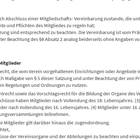
ch Abschluss einer Mitgliedschafts- Vereinbarung zustande, die unt
te und Pflichten des Mitgliedes zu regeln hat;
zung sind entsprechend zu beachten. Die Vereinbarung ist vom Pr
nter Beachtung des §8 Absatz 2 analog beiderseits ohne Angaben 
Mitglieder
Recht, die vom Verein vorgehaltenen Einrichtungen oder Angebote i
ch Maßgabe von § 5 dieser Satzung und unter Beachtung der von Pr
nen Regelungen und Ordnungen zu nutzen.
hlrecht sowie das Vorschlagsrecht für die Bildung der Organe des V
chüsse haben Mitglieder nach Vollendung des 18. Lebensjahres. (3
der nach Vollendung des 16. Lebensjahres. (4) Mitglieder unter 16
lungsversammlungen teilnehmen.
he Mitglieder gilt darüber hinaus die Jugendordnung.
htet,
lüsse der Vereinsorgane und der Abteilungen zu beachten und einz