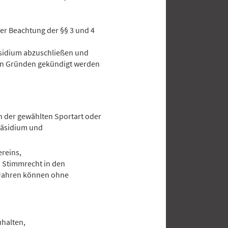
er Beachtung der §§ 3 und 4
äsidium abzuschließen und
von Gründen gekündigt werden
n der gewählten Sportart oder
äsidium und
ereins,
) Stimmrecht in den
 Jahren können ohne
uhalten,