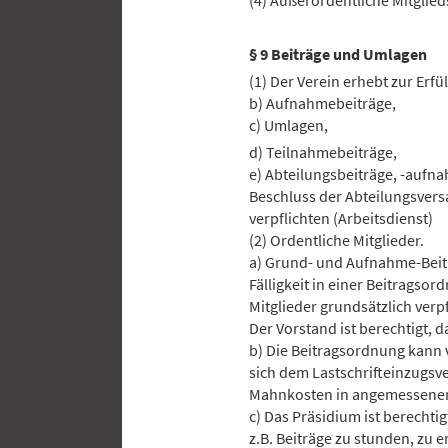
(4) Außerordentliche Mitglie
§ 9 Beiträge und Umlagen
(1) Der Verein erhebt zur Erfu
b) Aufnahmebeiträge,
c) Umlagen,
d) Teilnahmebeiträge,
e) Abteilungsbeiträge, -auf
Beschluss der Abteilungsvers
verpflichten (Arbeitsdienst)
(2) Ordentliche Mitglieder.
a) Grund- und Aufnahme-Beitr
Fälligkeit in einer Beitragsor
Mitglieder grundsätzlich ver
Der Vorstand ist berechtigt, 
b) Die Beitragsordnung kann v
sich dem Lastschrifteinzugsv
Mahnkosten in angemessener 
c) Das Präsidium ist berecht
z.B. Beiträge zu stunden, zu 