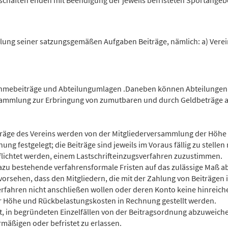
dschaften enden mit Beendigung der jeweils befristeten Sportangebo
̈llung seiner satzungsgemäßen Aufgaben Beiträge, nämlich: a) Vere
nahmebeiträge und Abteilungumlagen .Daneben können Abteilungen 
ammlung zur Erbringung von zumutbaren und durch Geldbeträge ab
äge des Vereins werden von der Mitgliederversammlung der Höhe 
dnung festgelegt; die Beiträge sind jeweils im Voraus fällig zu stell
pflichtet werden, einem Lastschrifteinzugsverfahren zuzustimmen.
dazu bestehende verfahrensformale Fristen auf das zulässige Maß a
orsehen, dass den Mitgliedern, die mit der Zahlung von Beiträgen i
erfahren nicht anschließen wollen oder deren Konto keine hinreic
Höhe und Rückbelastungskosten in Rechnung gestellt werden.
igt, in begründeten Einzelfällen von der Beitragsordnung abzuweic
ermäßigen oder befristet zu erlassen.