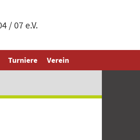
 / 07 e.V.
Turniere
Verein